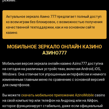
режиме.
Актуальное зеркало Азино 777 предлагает полный доступ
ко всем играм без блокировок, с возможностью получения
качественной техподдержки, как и на основном сайте
казино.
МОБИЛЬНОЕ ЗЕРКАЛО ОНЛАЙН КАЗИНО
АЗИНО777
Мобильная версия зеркала онлайн казино Azino777 доступна
на сегодня на различных устройствах, включая Android, iOS,
Windows. Она отличается упрощенным интерфейсом и немного
измененным главным меню по сравнению с основной версией
для смартфонов.
Вы можете
скачать мобильное приложение AzinoMobile
casino
на свой компьютер или телефон на Андроид или на Айфон,
которое функционирует стабильно, даже если официальный