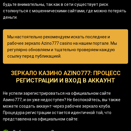
будьте внимательны, так как в сети существует риск
столкнуться с мошенническими сайтами, где можно потерять
деньги.
Мы настоятельно рекомендуем искать последнее и
рабочее зеркало Azino777 casino на нашем портале. Мы
регулярно обновляем и тщательно проверяем каждую
ссылку перед публикацией.
ЗЕРКАЛО КАЗИНО AZINO777: ПРОЦЕСС
РЕГИСТРАЦИИ И ВХОД В АККАУНТ
Не успели зарегистрироваться на официальном сайте
Азино777, и он уже недоступен? Не беспокойтесь, вы также
можете создать аккаунт через рабочее зеркало клуба.
Процедура регистрации остается идентичной той, что
представлена на официальном сайте: