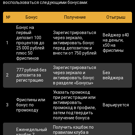
воспользоваться следующими бонусами:
№
Бонус
Получение
Отыгрыш
Бонус на
первый
Зарегистрироваться
Вейджер х40
депозит 100
через зеркало,
на деньги,
1
процентов до
активировать бонус
х50 на
25 000 рублей
перед депозитом и
фриспины
плюс 50
внести от 750 рублей
фриспинов
Зарегистрироваться
777 рублей без
через зеркало и
Без
2
депозита за
активировать бонус
вейджера
регистрацию
в разделе «Бонусы»
Указать промокод
при регистрации или
Фриспины или
активировать
3
бонус по
Варьируется
промокод в профиле,
промокоду
затем подтвердить
получение бонуса
Получить кэшбэк по
Еженедельный
правилам клуба в
кэшбэк 7