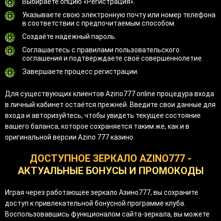
Выбираете опцию «Регистрация».
Указываете свою электронную почту или номер телефона
в соответствии с предпочитаемым способом.
Создаёте надёжный пароль.
Соглашаетесь с правилами пользовательского
соглашения и подтверждаете своё совершеннолетие.
Завершаете процесс регистрации.
Для существующих клиентов Azino777 online процедура входа
в личный кабинет остаётся прежней. Введите свои данные для
входа и авторизуйтесь, чтобы увидеть текущее состояние
вашего баланса, которое сохраняется таким же, как и в
оригинальной версии Azino 777 казино.
ДОСТУПНОЕ ЗЕРКАЛО AZINO777 -
АКТУАЛЬНЫЕ БОНУСЫ И ПРОМОКОДЫ
Играя через работающее зеркало Азино777, вы сохраните
доступ к привлекательной бонусной программе клуба.
Воспользовавшись функционалом сайта-зеркала, вы можете